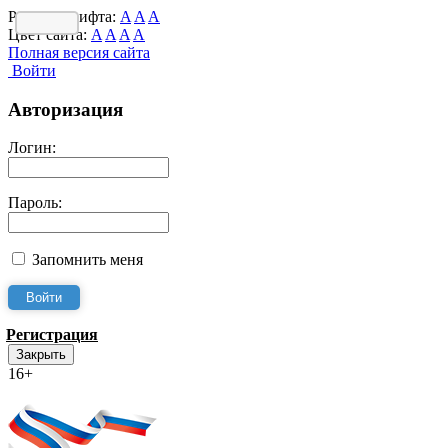
Размер шрифта:
A
A
A
Цвет сайта:
A
A
A
A
Полная версия сайта
Войти
Авторизация
Логин:
Пароль:
Запомнить меня
Регистрация
Закрыть
16+
Интернет-Приёмная