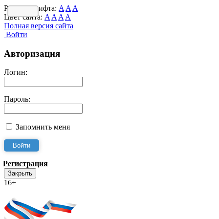
Размер шрифта:
A
A
A
Цвет сайта:
A
A
A
A
Полная версия сайта
Войти
Авторизация
Логин:
Пароль:
Запомнить меня
Регистрация
Закрыть
16+
Интернет-Приёмная