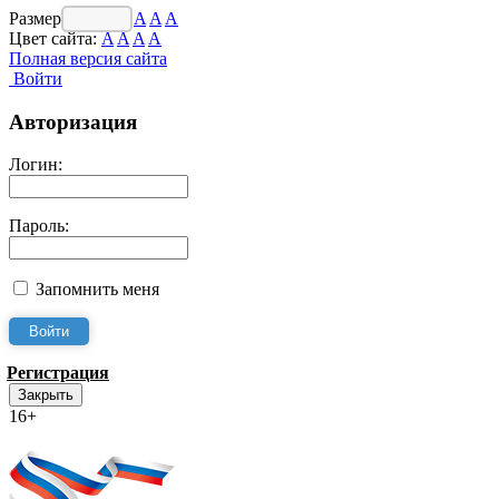
Размер шрифта:
A
A
A
Цвет сайта:
A
A
A
A
Полная версия сайта
Войти
Авторизация
Логин:
Пароль:
Запомнить меня
Регистрация
Закрыть
16+
Интернет-Приёмная