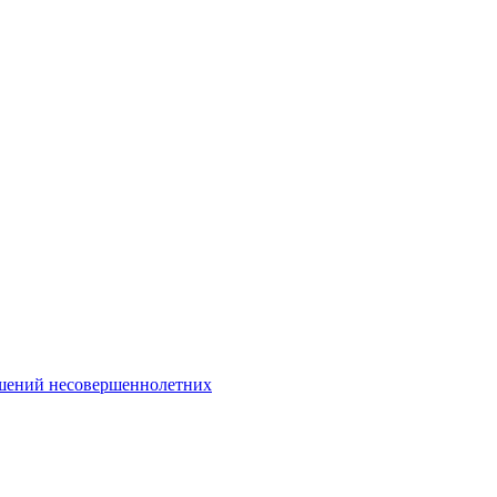
Интернет-Приёмная
шений несовершеннолетних