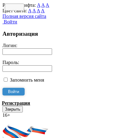
Размер шрифта:
A
A
A
Цвет сайта:
A
A
A
A
Полная версия сайта
Войти
Авторизация
Логин:
Пароль:
Запомнить меня
Регистрация
Закрыть
16+
Интернет-Приёмная