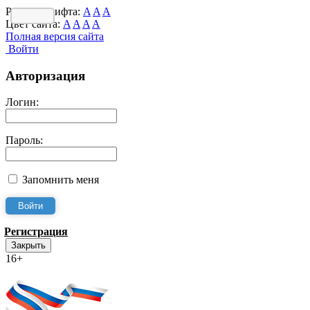
Размер шрифта:
A
A
A
Цвет сайта:
A
A
A
A
Полная версия сайта
Войти
Авторизация
Логин:
Пароль:
Запомнить меня
Регистрация
Закрыть
16+
Интернет-Приёмная