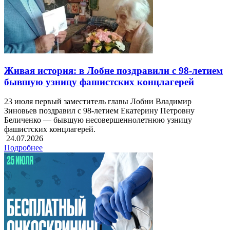
Живая история: в Лобне поздравили с 98-летием
бывшую узницу фашистских концлагерей
23 июля первый заместитель главы Лобни Владимир
Зиновьев поздравил с 98-летием Екатерину Петровну
Беличенко — бывшую несовершеннолетнюю узницу
фашистских концлагерей.
24.07.2026
Подробнее