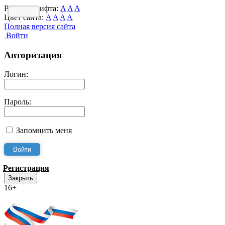
Размер шрифта:
A
A
A
Цвет сайта:
A
A
A
A
Полная версия сайта
Войти
Авторизация
Логин:
Пароль:
Запомнить меня
Регистрация
Закрыть
16+
Интернет-Приёмная