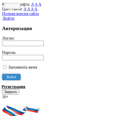
Размер шрифта:
A
A
A
Цвет сайта:
A
A
A
A
Полная версия сайта
Войти
Авторизация
Логин:
Пароль:
Запомнить меня
Регистрация
Закрыть
16+
Интернет-Приёмная