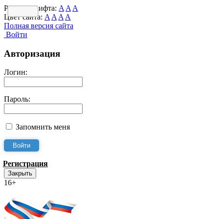
Размер шрифта:
A
A
A
Цвет сайта:
A
A
A
A
Полная версия сайта
Войти
Авторизация
Логин:
Пароль:
Запомнить меня
Регистрация
Закрыть
16+
Интернет-Приёмная