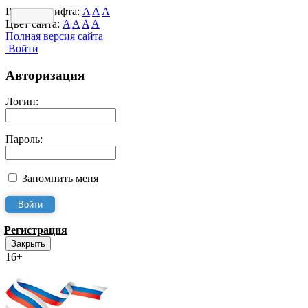
Размер шрифта:
A
A
A
Цвет сайта:
A
A
A
A
Полная версия сайта
Войти
Авторизация
Логин:
Пароль:
Запомнить меня
Регистрация
Закрыть
16+
Интернет-Приёмная