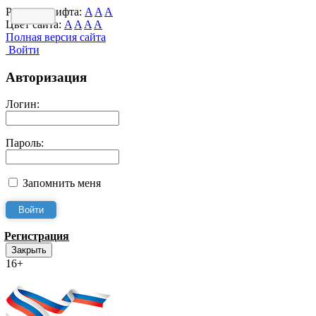
Размер шрифта:
A
A
A
Цвет сайта:
A
A
A
A
Полная версия сайта
Войти
Авторизация
Логин:
Пароль:
Запомнить меня
Регистрация
Закрыть
16+
Интернет-Приёмная