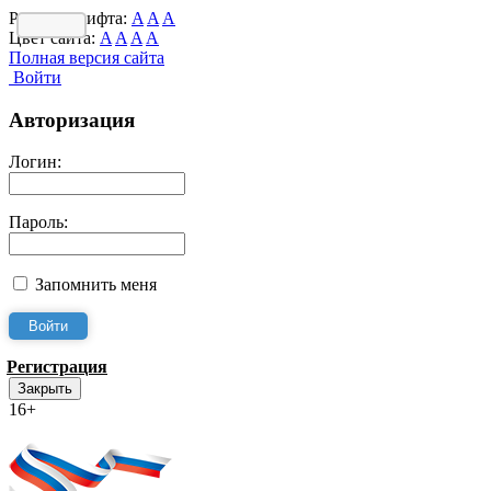
Размер шрифта:
A
A
A
Цвет сайта:
A
A
A
A
Полная версия сайта
Войти
Авторизация
Логин:
Пароль:
Запомнить меня
Регистрация
Закрыть
16+
Интернет-Приёмная