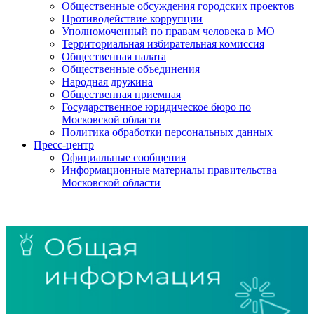
Общественные обсуждения городских проектов
Противодействие коррупции
Уполномоченный по правам человека в МО
Территориальная избирательная комиссия
Общественная палата
Общественные объединения
Народная дружина
Общественная приемная
Государственное юридическое бюро по
Московской области
Политика обработки персональных данных
Пресс-центр
Официальные сообщения
Информационные материалы правительства
Московской области