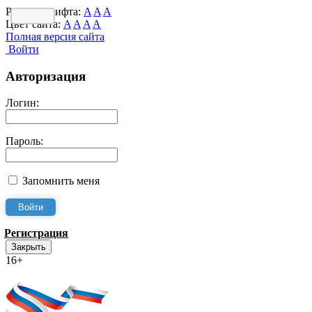
Размер шрифта:
A
A
A
Цвет сайта:
A
A
A
A
Полная версия сайта
Войти
Авторизация
Логин:
Пароль:
Запомнить меня
Регистрация
Закрыть
16+
Интернет-Приёмная