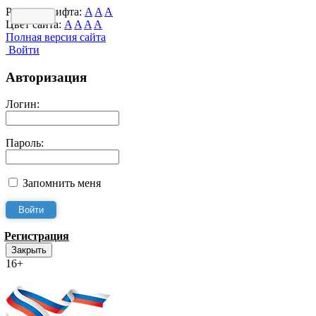
Размер шрифта:
A
A
A
Цвет сайта:
A
A
A
A
Полная версия сайта
Войти
Авторизация
Логин:
Пароль:
Запомнить меня
Регистрация
Закрыть
16+
Интернет-Приёмная