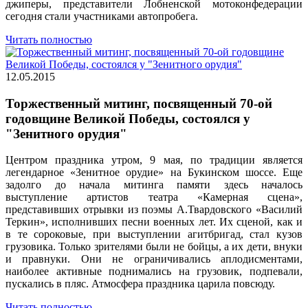
джиперы, представители Лобненской мотоконфедерации
сегодня стали участниками автопробега.
Читать полностью
12.05.2015
Торжественный митинг, посвященный 70-ой
годовщине Великой Победы, состоялся у
"Зенитного орудия"
Центром праздника утром, 9 мая, по традиции является
легендарное «Зенитное орудие» на Букинском шоссе. Еще
задолго до начала митинга памяти здесь началось
выступление артистов театра «Камерная сцена»,
представивших отрывки из поэмы А.Твардовского «Василий
Теркин», исполнивших песни военных лет. Их сценой, как и
в те сороковые, при выступлении агитбригад, стал кузов
грузовика. Только зрителями были не бойцы, а их дети, внуки
и правнуки. Они не ограничивались аплодисментами,
наиболее активные поднимались на грузовик, подпевали,
пускались в пляс. Атмосфера праздника царила повсюду.
Читать полностью