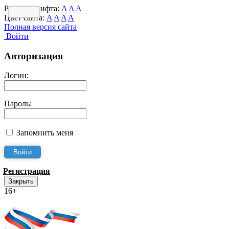
Размер шрифта:
A
A
A
Цвет сайта:
A
A
A
A
Полная версия сайта
Войти
Авторизация
Логин:
Пароль:
Запомнить меня
Регистрация
Закрыть
16+
Интернет-Приёмная