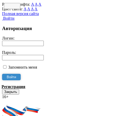
Размер шрифта:
A
A
A
Цвет сайта:
A
A
A
A
Полная версия сайта
Войти
Авторизация
Логин:
Пароль:
Запомнить меня
Регистрация
Закрыть
16+
Интернет-Приёмная