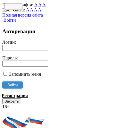
Размер шрифта:
A
A
A
Цвет сайта:
A
A
A
A
Полная версия сайта
Войти
Авторизация
Логин:
Пароль:
Запомнить меня
Регистрация
Закрыть
16+
Интернет-Приёмная