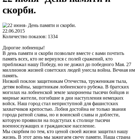
скорби.
22.06.2015
Количество показов: 1334
Дорогие лобненцы!
В день памяти и скорби позвольте вместе с вами почтить
память всех, кто не вернулся с полей сражений, кто
приближал нашу Победу, но не дожил до победного Мая. 27
миллионов жизней советских людей унесла война. Вечная им
память.
Низкий поклон защитникам Отечества, труженикам тыла,
детям войны, защитникам лобненского рубежа. В братских
могилах на лобненской земле захоронены тысячи бойцов и
мирные жители, погибшие в дни наступления немецких
войск. Наш город стал неприступной для фашистских
захватчиков крепостью. Лобня достойна не только звания
города ратной славы, но и воинской славы и доблести,
которую проявили на подступах к столице тысячи
военнослужащих и гражданское население.
Мы скорбим по тем, кто ценой своей жизни защитил нашу
жизнь. В этот день мы зажигаем свечу памяти. Наша страна