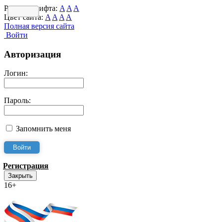
Размер шрифта:
A
A
A
Цвет сайта:
A
A
A
A
Полная версия сайта
Войти
Авторизация
Логин:
Пароль:
Запомнить меня
Регистрация
Закрыть
16+
Интернет-Приёмная