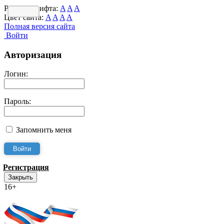
Размер шрифта:
A
A
A
Цвет сайта:
A
A
A
A
Полная версия сайта
Войти
Авторизация
Логин:
Пароль:
Запомнить меня
Регистрация
Закрыть
16+
Интернет-Приёмная