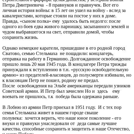
Петра Дмитриевича - 8 правнуков и правнучек. Вот его
личная история войны: в 15 лет он ушел на войну - вслед за
кавалеристами, которые стояли на постое у них в доме.
Правда, «сыном полка» ему удалось быть недолго: после
одного из боев едва живого парнишку, засыпанного землей и
чудом выбравшегося на свет, отправили домой, чтобы
сохранить жизнь.
Однако немецкие каратели, пришедшие в его родной город
Сватово, семью Стельмаха не пощадили: концлагерь,
отправка на работу в Германию. Долгожданное освобождение
пришло лишь 20 мая 1945 года. В концлагере Петра трижды
принуждали к вступлению в т.н. «русскую освободительную
армию» из предателей-власовцев, до полусмерти избивали, но
к власовцам Петр не пошел, родину не предал.
После освобождения на Эльбе американцы передали узников
Советской армии. И Петр был зачислен Но и здесь ему
воевать не пришлось, т.к победа была одержана раньше.
В Лобню из армии Петр приехал в 1951 году. И с тех пор
семья Стельмаха живет в нашем городе свыше
полувека: хочется верить, что наше юное поколение - его
внуки и правнуки унаследовали от деда самые лучшие
качества, способные сохранить и защитить и наше Отечество,