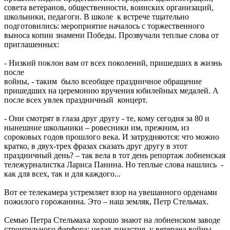
совета ветеранов, общественности, воинских организаций,
школьники, педагоги. В школе к встрече тщательно
подготовились: мероприятие началось с торжественного
выноса копии знамени Победы. Прозвучали теплые слова от
приглашенных:
- Низкий поклон вам от всех поколений, пришедших в жизнь
после
войны, - таким было всеобщее праздничное обращение
пришедших на церемонию вручения юбилейных медалей. А
после всех увлек праздничный концерт.
- Они смотрят в глаза друг другу - те, кому сегодня за 80 и
нынешние школьники – ровесники им, прежним, из
сороковых годов прошлого века. И затрудняются: что можно
кратко, в двух-трех фразах сказать друг другу в этот
праздничный день? – так вела в тот день репортаж лобненская
тележурналистка Лариса Панина. Но теплые слова нашлись -
как для всех, так и для каждого...
Вот ее телекамера устремляет взор на увешанного орденами
пожилого горожанина. Это – наш земляк, Петр Стельмах.
Семью Петра Стельмаха хорошо знают на лобненском заводе
строительного фарфора: целая династия, у ветерана войны