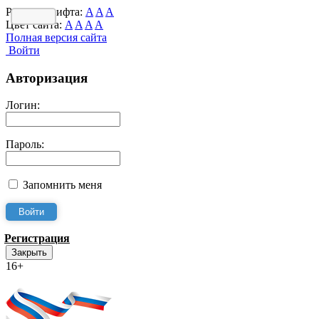
Размер шрифта:
A
A
A
Цвет сайта:
A
A
A
A
Полная версия сайта
Войти
Авторизация
Логин:
Пароль:
Запомнить меня
Регистрация
Закрыть
16+
Интернет-Приёмная