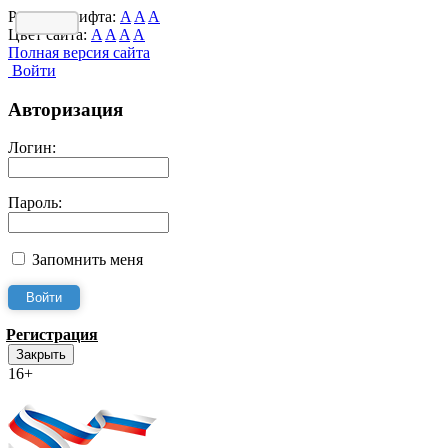
Размер шрифта:
A
A
A
Цвет сайта:
A
A
A
A
Полная версия сайта
Войти
Авторизация
Логин:
Пароль:
Запомнить меня
Регистрация
Закрыть
16+
Интернет-Приёмная