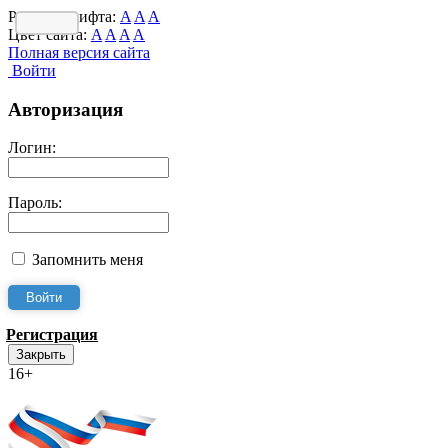
Размер шрифта:
A
A
A
Цвет сайта:
A
A
A
A
Полная версия сайта
Войти
Авторизация
Логин:
Пароль:
Запомнить меня
Регистрация
Закрыть
16+
Интернет-Приёмная