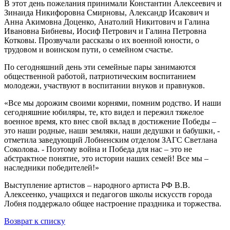
В этот день пожелания принимали Константин Алексеевич и
Зинаида Никифоровна Смирновы, Александр Исакович и
Анна Акимовна Доценко, Анатолий Никитович и Галина
Ивановна Бибневы, Иосиф Петрович и Галина Петровна
Котковы. Прозвучали рассказы о их военной юности, о
трудовом и воинском пути, о семейном счастье.
По сегодняшний день эти семейные пары занимаются
общественной работой, патриотическим воспитанием
молодежи, участвуют в воспитании внуков и правнуков.
«Все мы дорожим своими корнями, помним родство. И наши
сегодняшние юбиляры, те, кто видел и пережил тяжелое
военное время, кто внес свой вклад в достижение Победы –
это наши родные, наши земляки, наши дедушки и бабушки, -
отметила заведующий Лобненским отделом ЗАГС Светлана
Соколова. - Поэтому война и Победа для нас – это не
абстрактное понятие, это истории наших семей! Все мы –
наследники победителей!»
Выступление артистов – народного артиста РФ В.В.
Алексеенко, учащихся и педагогов школы искусств города
Лобня поддержало общее настроение праздника и торжества.
Возврат к списку