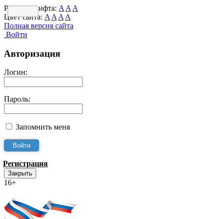
Размер шрифта:
A
A
A
Цвет сайта:
A
A
A
A
Полная версия сайта
Войти
Авторизация
Логин:
Пароль:
Запомнить меня
Регистрация
Закрыть
16+
Интернет-Приёмная