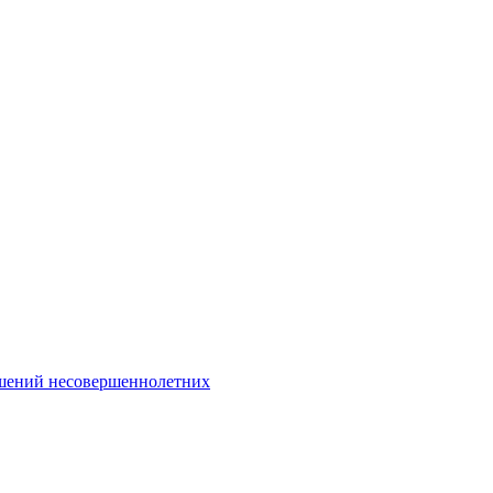
Интернет-Приёмная
шений несовершеннолетних