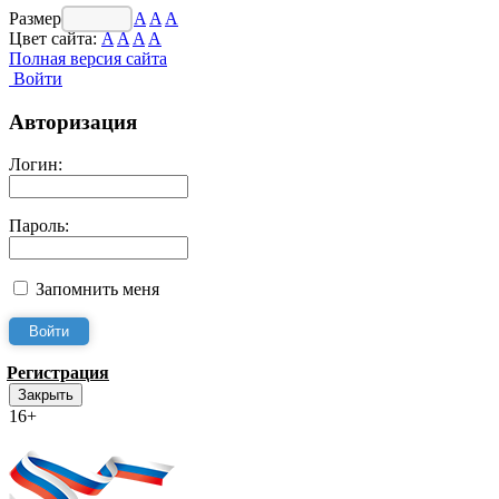
Размер шрифта:
A
A
A
Цвет сайта:
A
A
A
A
Полная версия сайта
Войти
Авторизация
Логин:
Пароль:
Запомнить меня
Регистрация
Закрыть
16+
Интернет-Приёмная