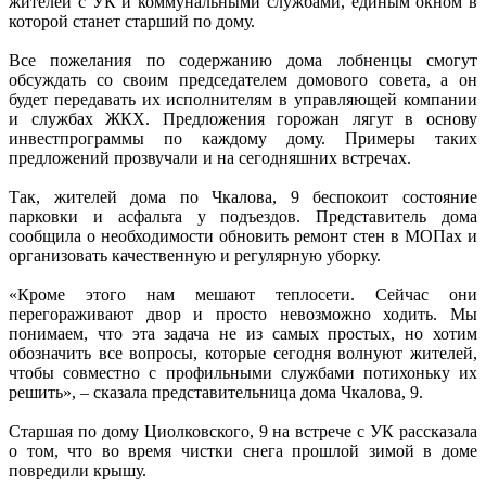
жителей с УК и коммунальными службами, единым окном в
которой станет старший по дому.
Все пожелания по содержанию дома лобненцы смогут
обсуждать со своим председателем домового совета, а он
будет передавать их исполнителям в управляющей компании
и службах ЖКХ. Предложения горожан лягут в основу
инвестпрограммы по каждому дому. Примеры таких
предложений прозвучали и на сегодняшних встречах.
Так, жителей дома по Чкалова, 9 беспокоит состояние
парковки и асфальта у подъездов. Представитель дома
сообщила о необходимости обновить ремонт стен в МОПах и
организовать качественную и регулярную уборку.
«Кроме этого нам мешают теплосети. Сейчас они
перегораживают двор и просто невозможно ходить. Мы
понимаем, что эта задача не из самых простых, но хотим
обозначить все вопросы, которые сегодня волнуют жителей,
чтобы совместно с профильными службами потихоньку их
решить», – сказала представительница дома Чкалова, 9.
Старшая по дому Циолковского, 9 на встрече с УК рассказала
о том, что во время чистки снега прошлой зимой в доме
повредили крышу.