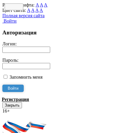
Размер шрифта:
A
A
A
Цвет сайта:
A
A
A
A
Полная версия сайта
Войти
Авторизация
Логин:
Пароль:
Запомнить меня
Регистрация
Закрыть
16+
Интернет-Приёмная