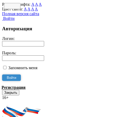
Размер шрифта:
A
A
A
Цвет сайта:
A
A
A
A
Полная версия сайта
Войти
Авторизация
Логин:
Пароль:
Запомнить меня
Регистрация
Закрыть
16+
Интернет-Приёмная