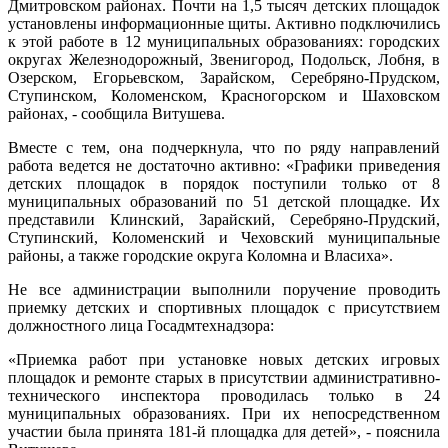
Дмитровском районах. Почти на 1,5 тысяч детских площадок
установлены информационные щиты. Активно подключились
к этой работе в 12 муниципальных образованиях: городских
округах Железнодорожный, Звенигород, Подольск, Лобня, в
Озерском, Егорьевском, Зарайском, Серебряно-Прудском,
Ступинском, Коломенском, Красногорском и Шаховском
районах, - сообщила Витушева.
Вместе с тем, она подчеркнула, что по ряду направлений
работа ведется не достаточно активно: «Графики приведения
детских площадок в порядок поступили только от 8
муниципальных образований по 51 детской площадке. Их
представили Клинский, Зарайский, Серебряно-Прудский,
Ступинский, Коломенский и Чеховский муниципальные
районы, а также городские округа Коломна и Власиха».
Не все администрации выполнили поручение проводить
приемку детских и спортивных площадок с присутствием
должностного лица Госадмтехнадзора:
«Приемка работ при установке новых детских игровых
площадок и ремонте старых в присутствии административно-
технического инспектора проводилась только в 24
муниципальных образованиях. При их непосредственном
участии была принята 181-й площадка для детей», - пояснила