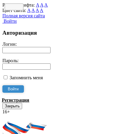
Размер шрифта:
A
A
A
Цвет сайта:
A
A
A
A
Полная версия сайта
Войти
Авторизация
Логин:
Пароль:
Запомнить меня
Регистрация
Закрыть
16+
Интернет-Приёмная