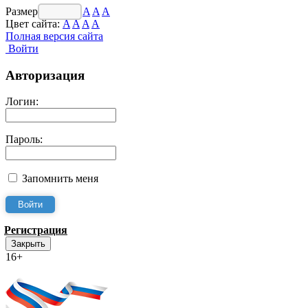
Размер шрифта:
A
A
A
Цвет сайта:
A
A
A
A
Полная версия сайта
Войти
Авторизация
Логин:
Пароль:
Запомнить меня
Регистрация
Закрыть
16+
Интернет-Приёмная