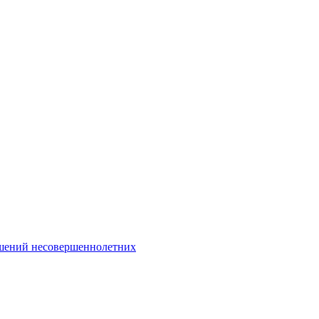
Интернет-Приёмная
шений несовершеннолетних