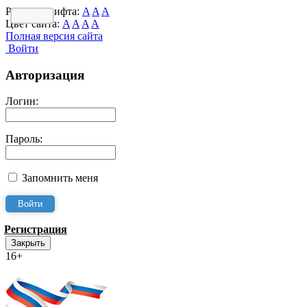
Размер шрифта:
A
A
A
Цвет сайта:
A
A
A
A
Полная версия сайта
Войти
Авторизация
Логин:
Пароль:
Запомнить меня
Регистрация
Закрыть
16+
Интернет-Приёмная