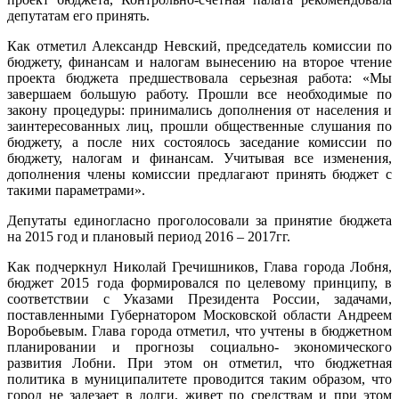
депутатам его принять.
Как отметил Александр Невский, председатель комиссии по
бюджету, финансам и налогам вынесению на второе чтение
проекта бюджета предшествовала серьезная работа: «Мы
завершаем большую работу. Прошли все необходимые по
закону процедуры: принимались дополнения от населения и
заинтересованных лиц, прошли общественные слушания по
бюджету, а после них состоялось заседание комиссии по
бюджету, налогам и финансам. Учитывая все изменения,
дополнения члены комиссии предлагают принять бюджет с
такими параметрами».
Депутаты единогласно проголосовали за принятие бюджета
на 2015 год и плановый период 2016 – 2017гг.
Как подчеркнул Николай Гречишников, Глава города Лобня,
бюджет 2015 года формировался по целевому принципу, в
соответствии с Указами Президента России, задачами,
поставленными Губернатором Московской области Андреем
Воробьевым. Глава города отметил, что учтены в бюджетном
планировании и прогнозы социально- экономического
развития Лобни. При этом он отметил, что бюджетная
политика в муниципалитете проводится таким образом, что
город не залезает в долги, живет по средствам и при этом