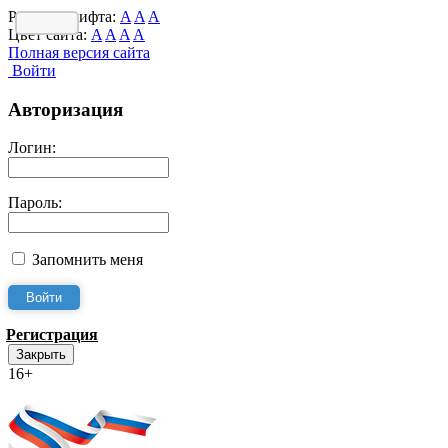
Размер шрифта:
A
A
A
Цвет сайта:
A
A
A
A
Полная версия сайта
Войти
Авторизация
Логин:
Пароль:
Запомнить меня
Регистрация
Закрыть
16+
Интернет-Приёмная