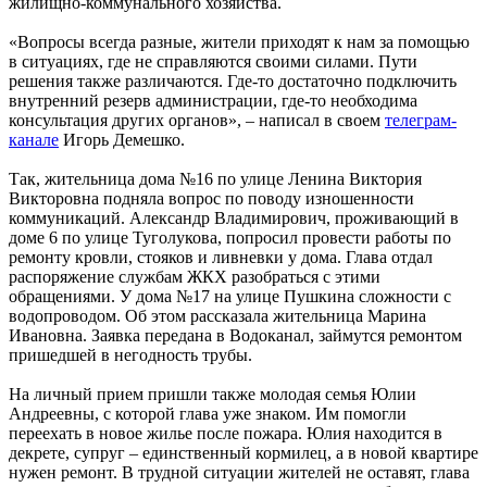
жилищно-коммунального хозяйства.
«Вопросы всегда разные, жители приходят к нам за помощью
в ситуациях, где не справляются своими силами. Пути
решения также различаются. Где-то достаточно подключить
внутренний резерв администрации, где-то необходима
консультация других органов», – написал в своем
телеграм-
канале
Игорь Демешко.
Так, жительница дома №16 по улице Ленина Виктория
Викторовна подняла вопрос по поводу изношенности
коммуникаций. Александр Владимирович, проживающий в
доме 6 по улице Туголукова, попросил провести работы по
ремонту кровли, стояков и ливневки у дома. Глава отдал
распоряжение службам ЖКХ разобраться с этими
обращениями. У дома №17 на улице Пушкина сложности с
водопроводом. Об этом рассказала жительница Марина
Ивановна. Заявка передана в Водоканал, займутся ремонтом
пришедшей в негодность трубы.
На личный прием пришли также молодая семья Юлии
Андреевны, с которой глава уже знаком. Им помогли
переехать в новое жилье после пожара. Юлия находится в
декрете, супруг – единственный кормилец, а в новой квартире
нужен ремонт. В трудной ситуации жителей не оставят, глава