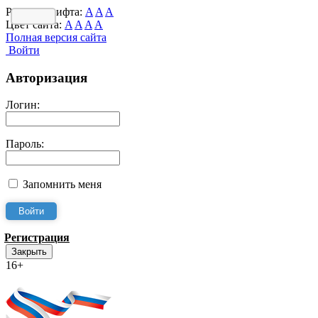
Размер шрифта:
A
A
A
Цвет сайта:
A
A
A
A
Полная версия сайта
Войти
Авторизация
Логин:
Пароль:
Запомнить меня
Регистрация
Закрыть
16+
Интернет-Приёмная