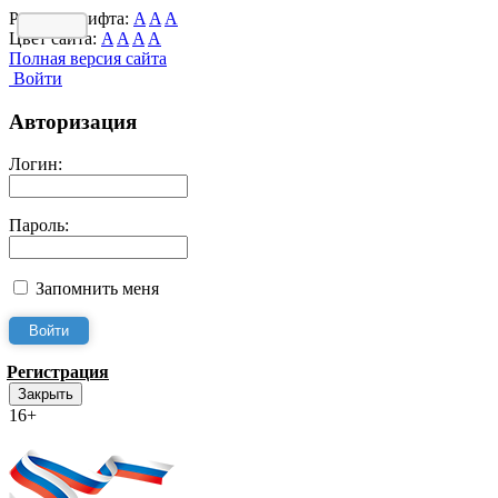
Размер шрифта:
A
A
A
Цвет сайта:
A
A
A
A
Полная версия сайта
Войти
Авторизация
Логин:
Пароль:
Запомнить меня
Регистрация
Закрыть
16+
Интернет-Приёмная