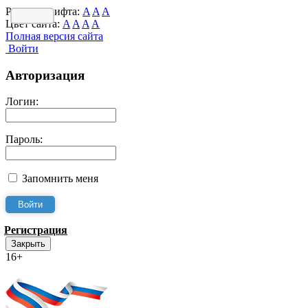
Размер шрифта:
A
A
A
Цвет сайта:
A
A
A
A
Полная версия сайта
Войти
Авторизация
Логин:
Пароль:
Запомнить меня
Регистрация
Закрыть
16+
Интернет-Приёмная