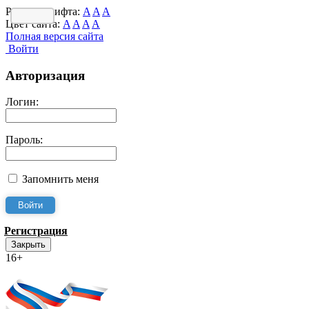
Размер шрифта:
A
A
A
Цвет сайта:
A
A
A
A
Полная версия сайта
Войти
Авторизация
Логин:
Пароль:
Запомнить меня
Регистрация
Закрыть
16+
Интернет-Приёмная