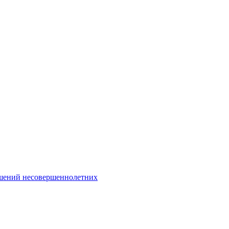
Интернет-Приёмная
шений несовершеннолетних