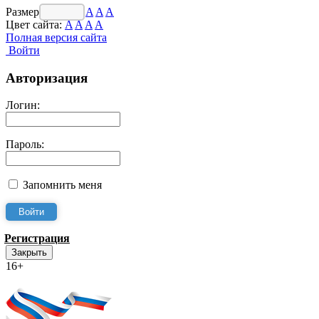
Размер шрифта:
A
A
A
Цвет сайта:
A
A
A
A
Полная версия сайта
Войти
Авторизация
Логин:
Пароль:
Запомнить меня
Регистрация
Закрыть
16+
Интернет-Приёмная