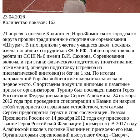
23.04.2026
Количество показов: 162
21 апреля в поселке Калининец Наро-Фоминского городского
округа прошли традиционные спортивные соревнования
«Штурм». В них приняли участие учащиеся школ, носящих
имена погибших сотрудников ФСБ РФ. Лобню представляли
ребята из СОШ № 6 имени В.И. Сахнова. Соревнования
включали три этапа: физическую подготовку (подтягивание,
отжимания), огневую подготовку (стрельба из
пневматической винтовки) и бег на 1 км. По итогам
напряженной борьбы лобненские школьники завоевали
первое место. Спортсмены получили дипломы и памятные
призы от организаторов. Турнир был посвящен памяти Героя
Российской Федерации майора Сергея Ашихмина. 24 октября
2012 года при проведении спецоперации в Казани он накрыл
собой террориста со взрывным устройством, тем самым
Сергей предотвратил теракт и спас сослуживцев. Указом
Президента России от 14 декабря 2012 года ему присвоено
звание Героя Российской Федерации (посмертно). В 2017 году
Алабинской школе в поселке Калининец присвоено его имя.
Организаторами соревнований выступают Фонд «Смерч»,