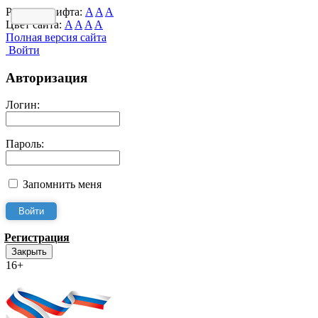
Размер шрифта:
A
A
A
Цвет сайта:
A
A
A
A
Полная версия сайта
Войти
Авторизация
Логин:
Пароль:
Запомнить меня
Регистрация
Закрыть
16+
Интернет-Приёмная