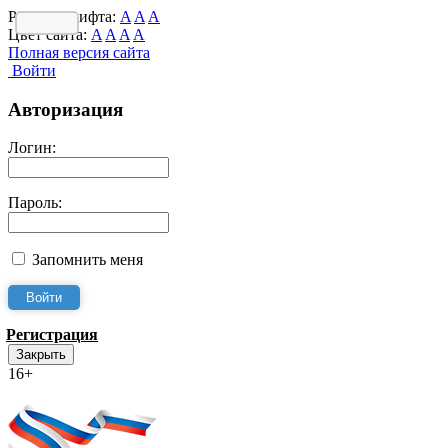
Размер шрифта:
A
A
A
Цвет сайта:
A
A
A
A
Полная версия сайта
Войти
Авторизация
Логин:
Пароль:
Запомнить меня
Регистрация
Закрыть
16+
Интернет-Приёмная