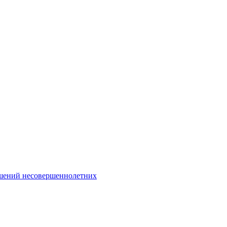
Интернет-Приёмная
шений несовершеннолетних