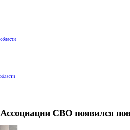
 области
области
я Ассоциации СВО появился но