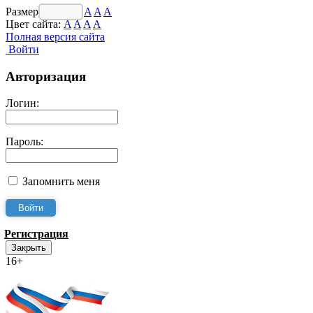
Размер шрифта:
A
A
A
Цвет сайта:
A
A
A
A
Полная версия сайта
Войти
Авторизация
Логин:
Пароль:
Запомнить меня
Регистрация
Закрыть
16+
Интернет-Приёмная