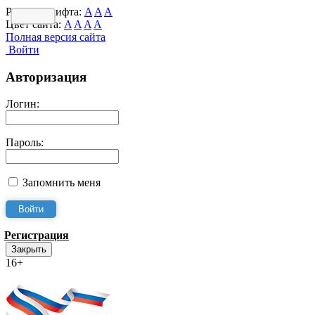
Размер шрифта:
A
A
A
Цвет сайта:
A
A
A
A
Полная версия сайта
Войти
Авторизация
Логин:
Пароль:
Запомнить меня
Регистрация
Закрыть
16+
Интернет-Приёмная