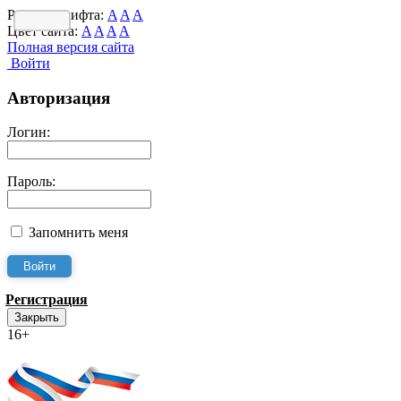
Размер шрифта:
A
A
A
Цвет сайта:
A
A
A
A
Полная версия сайта
Войти
Авторизация
Логин:
Пароль:
Запомнить меня
Регистрация
Закрыть
16+
Интернет-Приёмная