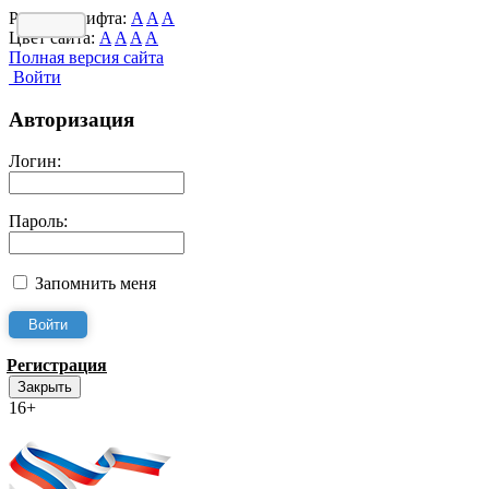
Размер шрифта:
A
A
A
Цвет сайта:
A
A
A
A
Полная версия сайта
Войти
Авторизация
Логин:
Пароль:
Запомнить меня
Регистрация
Закрыть
16+
Интернет-Приёмная