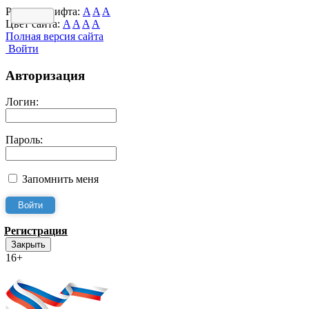
Размер шрифта:
A
A
A
Цвет сайта:
A
A
A
A
Полная версия сайта
Войти
Авторизация
Логин:
Пароль:
Запомнить меня
Регистрация
Закрыть
16+
Интернет-Приёмная