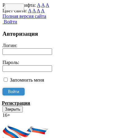
Размер шрифта:
A
A
A
Цвет сайта:
A
A
A
A
Полная версия сайта
Войти
Авторизация
Логин:
Пароль:
Запомнить меня
Регистрация
Закрыть
16+
Интернет-Приёмная