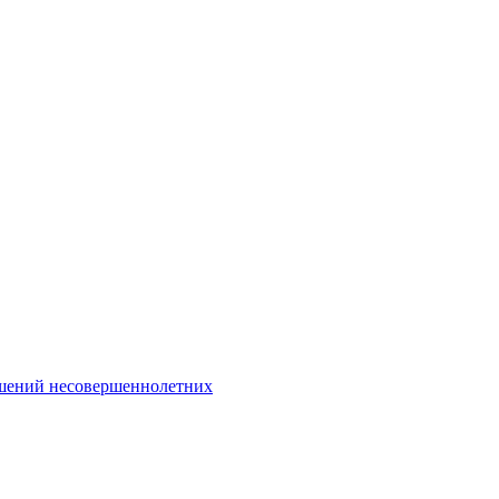
Интернет-Приёмная
шений несовершеннолетних