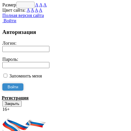
Размер шрифта:
A
A
A
Цвет сайта:
A
A
A
A
Полная версия сайта
Войти
Авторизация
Логин:
Пароль:
Запомнить меня
Регистрация
Закрыть
16+
Интернет-Приёмная