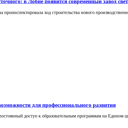
сточного: в Лобне появится современный завод све
ова проинспектировала ход строительства нового производствен
возможности для профессионального развития
рыт постоянный доступ к образовательным программам на Е