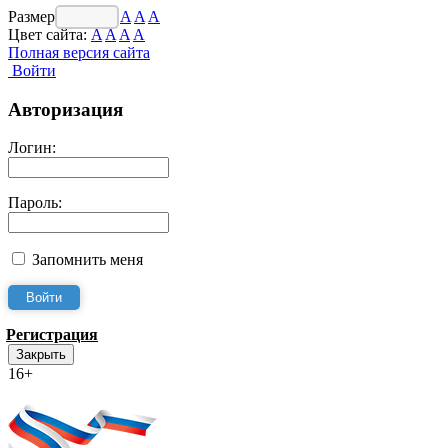
Размер шрифта:
A
A
A
Цвет сайта:
A
A
A
A
Полная версия сайта
Войти
Авторизация
Логин:
Пароль:
Запомнить меня
Регистрация
Закрыть
16+
Интернет-Приёмная