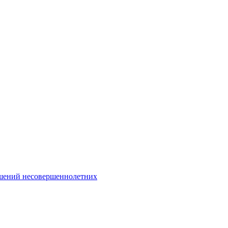
Интернет-Приёмная
шений несовершеннолетних