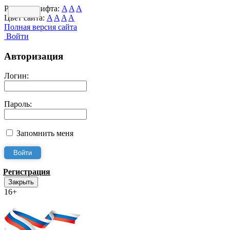
Размер шрифта:
A
A
A
Цвет сайта:
A
A
A
A
Полная версия сайта
Войти
Авторизация
Логин:
Пароль:
Запомнить меня
Регистрация
Закрыть
16+
Интернет-Приёмная