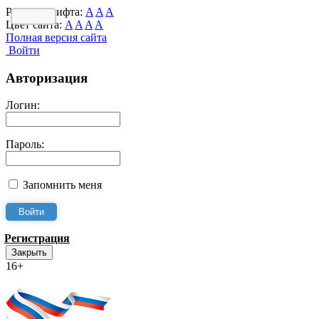
Размер шрифта:
A
A
A
Цвет сайта:
A
A
A
A
Полная версия сайта
Войти
Авторизация
Логин:
Пароль:
Запомнить меня
Регистрация
Закрыть
16+
Интернет-Приёмная