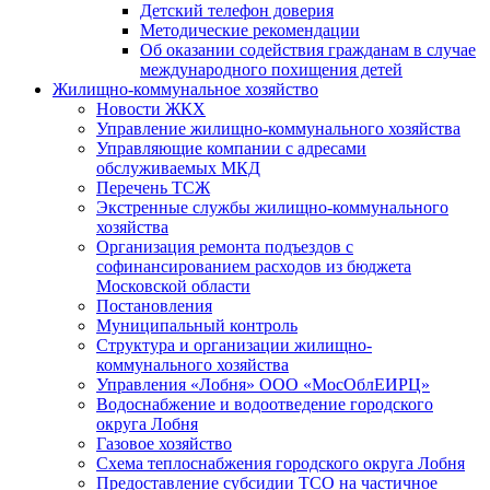
Детский телефон доверия
Методические рекомендации
Об оказании содействия гражданам в случае
международного похищения детей
Жилищно-коммунальное хозяйство
Новости ЖКХ
Управление жилищно-коммунального хозяйства
Управляющие компании с адресами
обслуживаемых МКД
Перечень ТСЖ
Экстренные службы жилищно-коммунального
хозяйства
Организация ремонта подъездов с
софинансированием расходов из бюджета
Московской области
Постановления
Муниципальный контроль
Структура и организации жилищно-
коммунального хозяйства
Управления «Лобня» ООО «МосОблЕИРЦ»
Водоснабжение и водоотведение городского
округа Лобня
Газовое хозяйство
Схема теплоснабжения городского округа Лобня
Предоставление субсидии ТСО на частичное