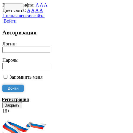
Размер шрифта:
A
A
A
Цвет сайта:
A
A
A
A
Полная версия сайта
Войти
Авторизация
Логин:
Пароль:
Запомнить меня
Регистрация
Закрыть
16+
Интернет-Приёмная