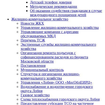
Детский телефон доверия
Методические рекомендации
Об оказании содействия гражданам в случае
международного похищения детей
Жилищно-коммунальное хозяйство
Новости ЖКХ
Управление жилищно-коммунального хозяйства
Управляющие компании с адресами
обслуживаемых МКД
Перечень ТСЖ
Экстренные службы жилищно-коммунального
хозяйства
Организация ремонта подъездов с
софинансированием расходов из бюджета
Московской области
Постановления
Муниципальный контроль
Структура и организации жилищно-
коммунального хозяйства
Управления «Лобня» ООО «МосОблЕИРЦ»
Водоснабжение и водоотведение городского
округа Лобня
Газовое хозяйство
Схема теплоснабжения городского округа Лобня
Предоставление субсидии ТСО на частичное