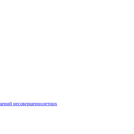
Интернет-Приёмная
шений несовершеннолетних