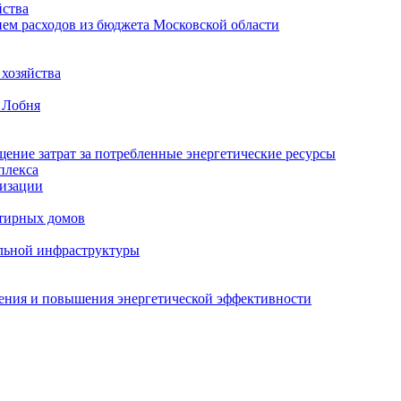
ства
ем расходов из бюджета Московской области
хозяйства
 Лобня
ение затрат за потребленные энергетические ресурсы
плекса
изации
тирных домов
льной инфраструктуры
жения и повышения энергетической эффективности