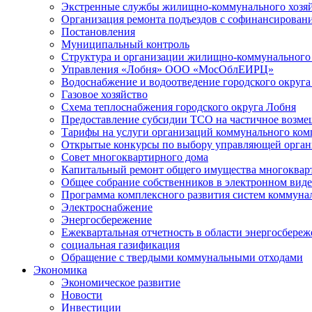
Экстренные службы жилищно-коммунального хозяй
Организация ремонта подъездов с софинансировани
Постановления
Муниципальный контроль
Структура и организации жилищно-коммунального 
Управления «Лобня» ООО «МосОблЕИРЦ»
Водоснабжение и водоотведение городского округа
Газовое хозяйство
Схема теплоснабжения городского округа Лобня
Предоставление субсидии ТСО на частичное возмещ
Тарифы на услуги организаций коммунального ком
Открытые конкурсы по выбору управляющей орган
Совет многоквартирного дома
Капитальный ремонт общего имущества многоквар
Общее собрание собственников в электронном виде
Программа комплексного развития систем коммуна
Электроснабжение
Энергосбережение
Ежеквартальная отчетность в области энергосбере
социальная газификация
Обращение с твердыми коммунальными отходами
Экономика
Экономическое развитие
Новости
Инвестиции