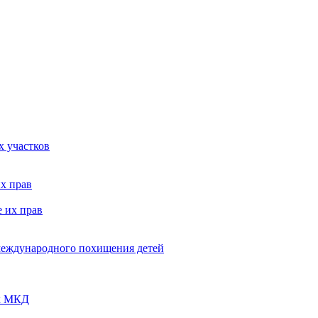
х участков
х прав
 их прав
 международного похищения детей
ых МКД