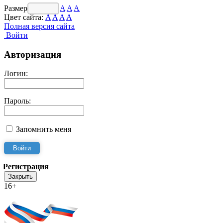
Размер шрифта:
A
A
A
Цвет сайта:
A
A
A
A
Полная версия сайта
Войти
Авторизация
Логин:
Пароль:
Запомнить меня
Регистрация
Закрыть
16+
Интернет-Приёмная