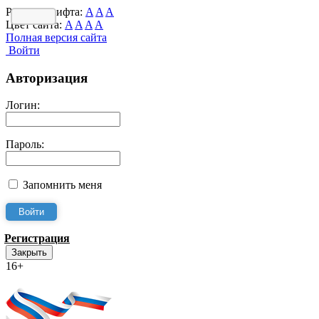
Размер шрифта:
A
A
A
Цвет сайта:
A
A
A
A
Полная версия сайта
Войти
Авторизация
Логин:
Пароль:
Запомнить меня
Регистрация
Закрыть
16+
Интернет-Приёмная