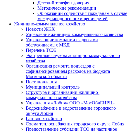
Детский телефон доверия
Методические рекомендации
Об оказании содействия гражданам в случае
международного похищения детей
Жилищно-коммунальное хозяйство
Новости ЖКХ
Управление жилищно-коммунального хозяйства
Управляющие компании с адресами
обслуживаемых МКД
Перечень ТСЖ
Экстренные службы жилищно-коммунального
хозяйства
Организация ремонта подъездов с
софинансированием расходов из бюджета
Московской области
Постановления
Муниципальный контроль
Структура и организации жилищно-
коммунального хозяйства
Управления «Лобня» ООО «МосОблЕИРЦ»
Водоснабжение и водоотведение городского
округа Лобня
Газовое хозяйство
Схема теплоснабжения городского округа Лобня
Предоставление субсидии ТСО на частичное