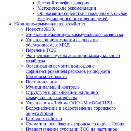
Детский телефон доверия
Методические рекомендации
Об оказании содействия гражданам в случае
международного похищения детей
Жилищно-коммунальное хозяйство
Новости ЖКХ
Управление жилищно-коммунального хозяйства
Управляющие компании с адресами
обслуживаемых МКД
Перечень ТСЖ
Экстренные службы жилищно-коммунального
хозяйства
Организация ремонта подъездов с
софинансированием расходов из бюджета
Московской области
Постановления
Муниципальный контроль
Структура и организации жилищно-
коммунального хозяйства
Управления «Лобня» ООО «МосОблЕИРЦ»
Водоснабжение и водоотведение городского
округа Лобня
Газовое хозяйство
Схема теплоснабжения городского округа Лобня
Предоставление субсидии ТСО на частичное