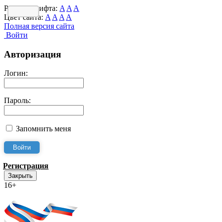
Размер шрифта:
A
A
A
Цвет сайта:
A
A
A
A
Полная версия сайта
Войти
Авторизация
Логин:
Пароль:
Запомнить меня
Регистрация
Закрыть
16+
Интернет-Приёмная